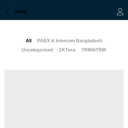
Blog
Log 
All
PABX & Intercom Bangladesh
Uncategorized
ZKTeco
TRIMATRIK